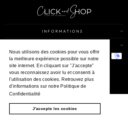
INFORMATIONS
NEWSLETTER
Nous utilisons des cookies pour vous offrir
Nous utilisons des cookies pour vous offrir
la meilleure expérience possible sur notre
la meilleure expérience possible sur notre
site internet. En cliquant sur "J'accepte"
site internet. En cliquant sur "J'accepte"
vous reconnaissez avoir lu et consenti à
vous reconnaissez avoir lu et consenti à
l'utilisation des cookies. Retrouvez plus
l'utilisation des cookies. Retrouvez plus
© 2026 Click And Shopp
d'informations sur notre Politique de
d'informations sur notre Politique de
Tecnología de Shopify
Confidentialité
Confidentialité
En savoir plus
En savoir plus
J'accepte les cookies
J'accepte les cookies